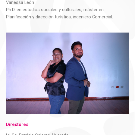
Vanessa León
Ph.D
.
en e
studios
s
ociales y
c
ulturales
,
m
áster en
Planificación y
d
irección
t
urística,
i
ngeniero Comercial
.
Directores